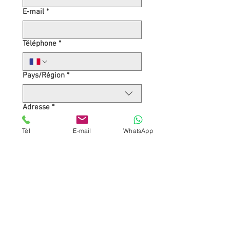
E‑mail
*
Téléphone
*
Adresse multiligne
Pays/Région
*
Adresse
*
Tél
E-mail
WhatsApp
Ville
*
Code Postal
*
Expliquez-nous votre besoin
*