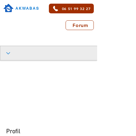
06 51 99 32 27
AKWABAS
Forum
Profil