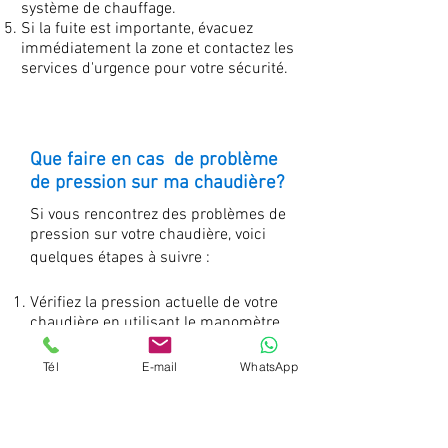
système de chauffage.
Si la fuite est importante, évacuez
immédiatement la zone et contactez les
services d'urgence pour votre sécurité.
Que faire en cas de problème
de pression sur ma chaudière?
Si vous rencontrez des problèmes de
pression sur votre chaudière, voici
quelques étapes à suivre :
Vérifiez la pression actuelle de votre
chaudière en utilisant le manomètre.
La pression recommandée varie
selon le modèle de la chaudière, mais
Tél
E-mail
WhatsApp
elle se situe généralement entre 1 et
1,5 bar. Si la pression est inférieure à
la recommandation, cela peut causer
des problèmes de chauffage ou de