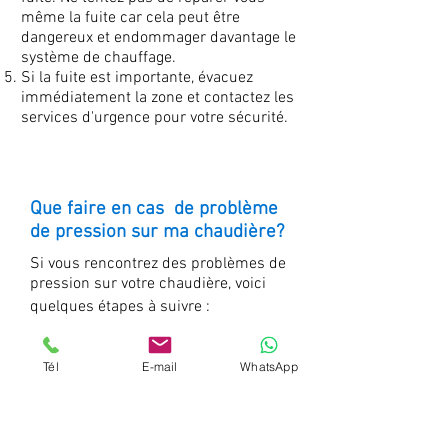
même la fuite car cela peut être
dangereux et endommager davantage le
système de chauffage.
Si la fuite est importante, évacuez
immédiatement la zone et contactez les
services d'urgence pour votre sécurité.
Que faire en cas de problème
de pression sur ma chaudière?
Si vous rencontrez des problèmes de
pression sur votre chaudière, voici
quelques étapes à suivre :
Vérifiez la pression actuelle de votre
Tél
E-mail
WhatsApp
chaudière en utilisant le manomètre.
La pression recommandée varie
selon le modèle de la chaudière, mais
elle se situe généralement entre 1 et