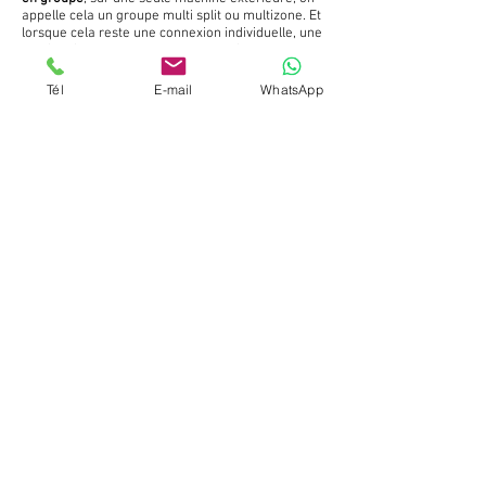
appelle cela un groupe multi split ou multizone. Et
lorsque cela reste une connexion individuelle, une
unité intérieure avec un groupe extérieur, cela
sera un mono split.
Tél
E-mail
WhatsApp
En plus du
confort de température
, le
professionnel d'expérience
recherchera aussi à
minimiser l'
impact
visuel.
Pourquoi ne pas pendre, un froid seul
ou rafraichissement uniquement !
Maintenant que nous avons éclairci sa définition,
il s'agit de bien prendre en compte le besoin final
que vous recherchez.
Pour un besoin de rafraichissement uniquement
en été, on aurait tendance a opter pour une
climatisation uniquement, cependant en France,
ce type de machine n'est pas répandu et la
différence de cout n'est pas significative, de l
ordre d'une centaine d'euros.
Par contre un fait est bien plus important,
puisque production de masse égal tarif moins
élevé, en terme de SAV dans le temps vous
risquez soit de ne pas trouver de pièces ou peut
être les payer a un prix plus qu'élevé.