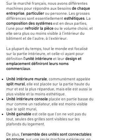
Sur le marché français, nous avons différentes
machines pour répondre aux besoins
de chaque
entreprise
,
particulier
ou personne. Les grosses
différences sont essentiellement
esthétiques
. La
composition des
systèmes
est en deux parties,
l'une pour
refroidir la pièce
ou le volume choisi, et
elle sera plus ou moins visible à l'intérieur du
bâtiment et de l'autre, à l'extérieur.
La plupart du temps, tout le monde est focalisé
sur la partie intérieure, et celle-ci ayant pour
définition
l'unité intérieure
et leur
design et
emplacement définiront leurs noms
commerciaux
.
Unité intérieure murale
, communément appelée
split mural
, elle est placée sur la partie haute du
mur et est la plus répandue, mais elle est aussi la
plus visible et la moins esthétique.
Unité intérieure console
placée en partie basse du
mur comme un radiateur, elle est moins visible
que le split mural.
Unité gainable
est celle que l'on ne voit pas du
tout, seules des grilles sont visibles sur les
plafonds du logement.
De plus,
l'ensemble des unités sont connectables
en groupe
, sur une seule machine extérieure, on