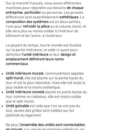
Sur le marché français, nous avons différentes
machines pour répondre aux besoins
de chaque
entreprise
,
particulier
ou personne. Les grosses
différences sont essentiellement
esthétiques
. La
composition des
systèmes
est en deux parties,
l'une pour
refroidir la pièce
ou le volume choisi, et
elle sera plus ou moins visible à l'intérieur du
bâtiment et de l'autre, à l'extérieur.
La plupart du temps, tout le monde est focalisé
sur la partie intérieure, et celle-ci ayant pour
définition
l'unité intérieure
et leur
design et
emplacement définiront leurs noms
commerciaux
.
Unité intérieure murale
, communément appelée
split mural
, elle est placée sur la partie haute du
mur et est la plus répandue, mais elle est aussi la
plus visible et la moins esthétique.
Unité intérieure console
placée en partie basse du
mur comme un radiateur, elle est moins visible
que le split mural.
Unité gainable
est celle que l'on ne voit pas du
tout, seules des grilles sont visibles sur les
plafonds du logement.
De plus,
l'ensemble des unités sont connectables
en groupe
, sur une seule machine extérieure, on