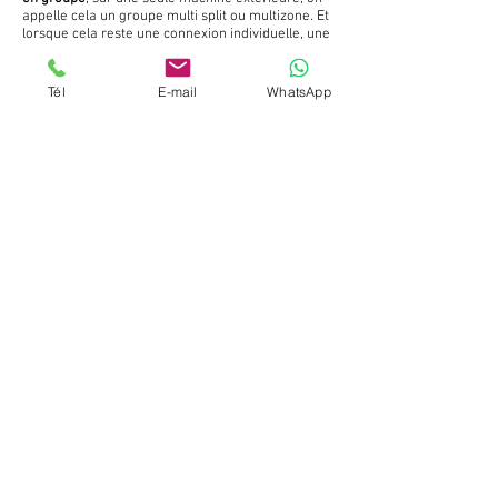
appelle cela un groupe multi split ou multizone. Et
lorsque cela reste une connexion individuelle, une
unité intérieure avec un groupe extérieur, cela
sera un mono split.
Tél
E-mail
WhatsApp
En plus du
confort de température
, le
professionnel d'expérience
recherchera aussi à
minimiser l'
impact
visuel.
Pourquoi ne pas pendre, un froid seul
ou rafraichissement uniquement !
Maintenant que nous avons éclairci sa définition,
il s'agit de bien prendre en compte le besoin final
que vous recherchez.
Pour un besoin de rafraichissement uniquement
en été, on aurait tendance a opter pour une
climatisation uniquement, cependant en France,
ce type de machine n'est pas répandu et la
différence de cout n'est pas significative, de l
ordre d'une centaine d'euros.
Par contre un fait est bien plus important,
puisque production de masse égal tarif moins
élevé, en terme de SAV dans le temps vous
risquez soit de ne pas trouver de pièces ou peut
être les payer a un prix plus qu'élevé.