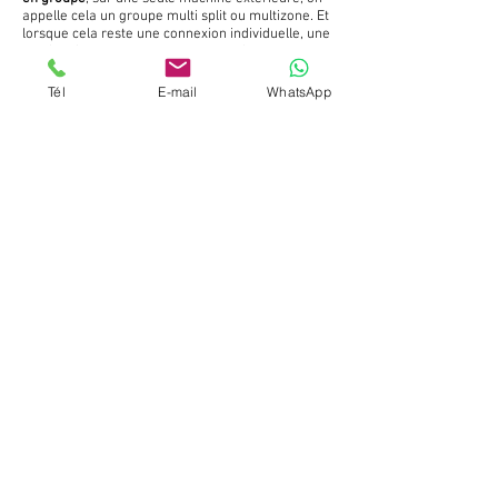
appelle cela un groupe multi split ou multizone. Et
lorsque cela reste une connexion individuelle, une
unité intérieure avec un groupe extérieur, cela
sera un mono split.
Tél
E-mail
WhatsApp
En plus du
confort de température
, le
professionnel d'expérience
recherchera aussi à
minimiser l'
impact
visuel.
Pourquoi ne pas pendre, un froid seul
ou rafraichissement uniquement !
Maintenant que nous avons éclairci sa définition,
il s'agit de bien prendre en compte le besoin final
que vous recherchez.
Pour un besoin de rafraichissement uniquement
en été, on aurait tendance a opter pour une
climatisation uniquement, cependant en France,
ce type de machine n'est pas répandu et la
différence de cout n'est pas significative, de l
ordre d'une centaine d'euros.
Par contre un fait est bien plus important,
puisque production de masse égal tarif moins
élevé, en terme de SAV dans le temps vous
risquez soit de ne pas trouver de pièces ou peut
être les payer a un prix plus qu'élevé.