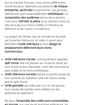
Sur le marché français, nous avons différentes
machines pour répondre aux besoins
de chaque
entreprise
,
particulier
ou personne. Les grosses
différences sont essentiellement
esthétiques
. La
composition des
systèmes
est en deux parties,
l'une pour
refroidir la pièce
ou le volume choisi, et
elle sera plus ou moins visible à l'intérieur du
bâtiment et de l'autre, à l'extérieur.
La plupart du temps, tout le monde est focalisé
sur la partie intérieure, et celle-ci ayant pour
définition
l'unité intérieure
et leur
design et
emplacement définiront leurs noms
commerciaux
.
Unité intérieure murale
, communément appelée
split mural
, elle est placée sur la partie haute du
mur et est la plus répandue, mais elle est aussi la
plus visible et la moins esthétique.
Unité intérieure console
placée en partie basse du
mur comme un radiateur, elle est moins visible
que le split mural.
Unité gainable
est celle que l'on ne voit pas du
tout, seules des grilles sont visibles sur les
plafonds du logement.
De plus,
l'ensemble des unités sont connectables
en groupe
, sur une seule machine extérieure, on