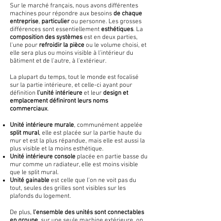
Sur le marché français, nous avons différentes
machines pour répondre aux besoins
de chaque
entreprise
,
particulier
ou personne. Les grosses
différences sont essentiellement
esthétiques
. La
composition des
systèmes
est en deux parties,
l'une pour
refroidir la pièce
ou le volume choisi, et
elle sera plus ou moins visible à l'intérieur du
bâtiment et de l'autre, à l'extérieur.
La plupart du temps, tout le monde est focalisé
sur la partie intérieure, et celle-ci ayant pour
définition
l'unité intérieure
et leur
design et
emplacement définiront leurs noms
commerciaux
.
Unité intérieure murale
, communément appelée
split mural
, elle est placée sur la partie haute du
mur et est la plus répandue, mais elle est aussi la
plus visible et la moins esthétique.
Unité intérieure console
placée en partie basse du
mur comme un radiateur, elle est moins visible
que le split mural.
Unité gainable
est celle que l'on ne voit pas du
tout, seules des grilles sont visibles sur les
plafonds du logement.
De plus,
l'ensemble des unités sont connectables
en groupe
, sur une seule machine extérieure, on