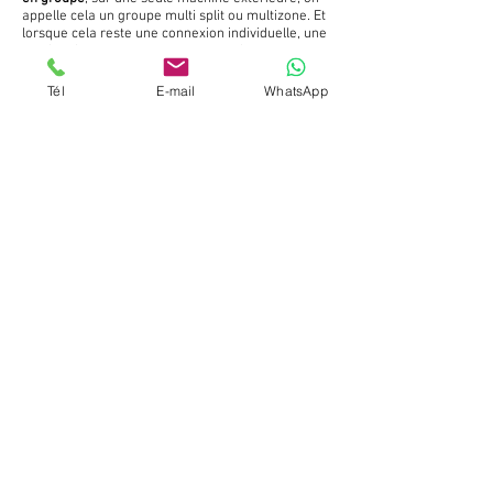
appelle cela un groupe multi split ou multizone. Et
lorsque cela reste une connexion individuelle, une
unité intérieure avec un groupe extérieur, cela
sera un mono split.
Tél
E-mail
WhatsApp
En plus du
confort de température
, le
professionnel d'expérience
recherchera aussi à
minimiser l'
impact
visuel.
Pourquoi ne pas pendre, un froid seul
ou rafraichissement uniquement !
Maintenant que nous avons éclairci sa définition,
il s'agit de bien prendre en compte le besoin final
que vous recherchez.
Pour un besoin de rafraichissement uniquement
en été, on aurait tendance a opter pour une
climatisation uniquement, cependant en France,
ce type de machine n'est pas répandu et la
différence de cout n'est pas significative, de l
ordre d'une centaine d'euros.
Par contre un fait est bien plus important,
puisque production de masse égal tarif moins
élevé, en terme de SAV dans le temps vous
risquez soit de ne pas trouver de pièces ou peut
être les payer a un prix plus qu'élevé.