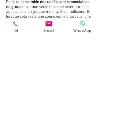
De plus,
l'ensemble des unités sont connectables
en groupe
, sur une seule machine extérieure, on
appelle cela un groupe multi split ou multizone. Et
lorsque cela reste une connexion individuelle, une
unité intérieure avec un groupe extérieur, cela
sera un mono split.
Tél
E-mail
WhatsApp
En plus du
confort de température
, le
professionnel d'expérience
recherchera aussi à
minimiser l'
impact
visuel.
Pourquoi ne pas pendre, un froid seul
ou rafraichissement uniquement !
Maintenant que nous avons éclairci sa définition,
il s'agit de bien prendre en compte le besoin final
que vous recherchez.
Pour un besoin de rafraichissement uniquement
en été, on aurait tendance a opter pour une
climatisation uniquement, cependant en France,
ce type de machine n'est pas répandu et la
différence de cout n'est pas significative, de l
ordre d'une centaine d'euros.
Par contre un fait est bien plus important,
puisque production de masse égal tarif moins
élevé, en terme de SAV dans le temps vous
risquez soit de ne pas trouver de pièces ou peut