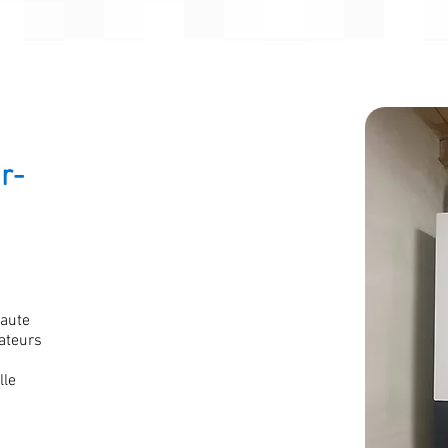
r-
haute
ateurs
lle