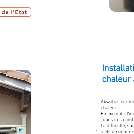
 de l'Etat
Installa
chaleur 
Akwabas certifi
chaleur .
En exemple, l'in
, dans des com
La difficulté, sur
a été de minimis