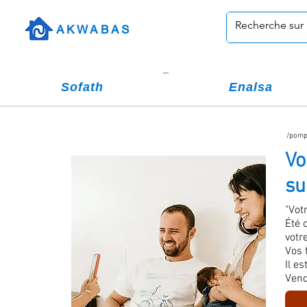
AKWABAS
Sofath
Enalsa
/pompe
Vo
su
"Vot
Été 
votre
Vos 
Il e
Vend