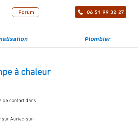
06 51 99 32 27
Forum
matisation
Plombier
mpe à chaleur
te de confort dans
r sur Auriac-sur-