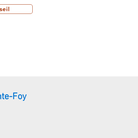
seil
nte-Foy