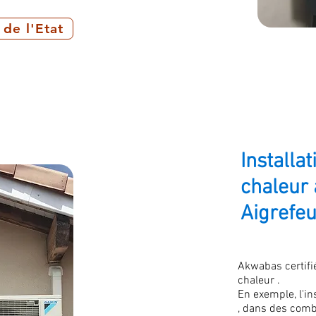
 de l'Etat
Installa
chaleur 
Aigrefeu
Akwabas certifi
chaleur .
En exemple, l'in
, dans des com