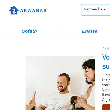
AKWABAS
Sofath
Enalsa
/pompe
Vo
su
"Vot
Été 
votre
Vos 
Il e
Aigre