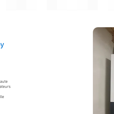
oy
haute
ateurs
lle