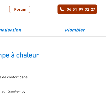
06 51 99 32 27
Forum
matisation
Plombier
mpe à chaleur
te de confort dans
r sur Sainte-Foy