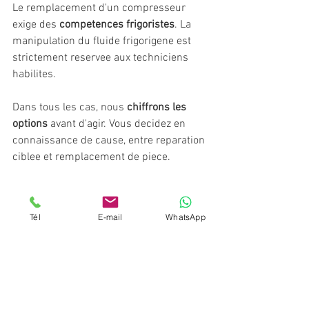
Le remplacement d'un compresseur 
exige des 
competences frigoristes
. La 
manipulation du fluide frigorigene est 
strictement reservee aux techniciens 
habilites.
Dans tous les cas, nous 
chiffrons les 
options
 avant d'agir. Vous decidez en 
connaissance de cause, entre reparation 
ciblee et remplacement de piece.
Prevenir les pannes 
Tél
E-mail
WhatsApp
hivernales
La meilleure protection reste l'
entretien 
preventif regulier
. Un controle annuel 
avant l'hiver reduit fortement le risque 