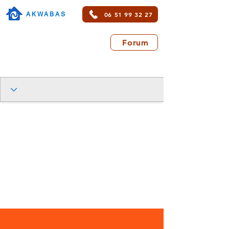
06 51 99 32 27
AKWABAS
Forum