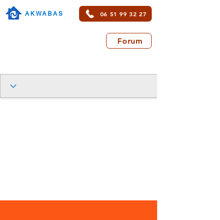
06 51 99 32 27
AKWABAS
Forum