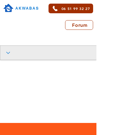
06 51 99 32 27
AKWABAS
Forum