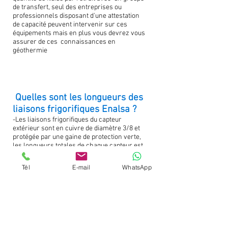
de transfert, seul des entreprises ou
professionnels disposant d'une attestation
de capacité peuvent intervenir sur ces
équipements mais en plus vous devrez vous
assurer de ces connaissances en
géothermie
Quelles sont les longueurs des
liaisons frigorifiques Enalsa ?
-Les liaisons frigorifiques du capteur
extérieur sont en cuivre de diamètre 3/8 et
protégée par une gaine de protection verte,
les longueurs totales de chaque capteur est
de 120 m intérieurs et 100 m extérieurs, la
longueur des tuyauteries étant adaptée à la
Tél
E-mail
WhatsApp
puissance nécessaire des pièces et du
logement.
Le savez-vous ? votre assurance
habitation peut prendre en