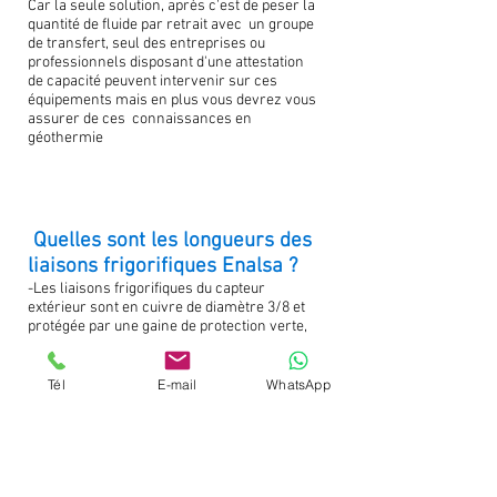
Car la seule solution, après c'est de peser la
quantité de fluide par retrait avec un groupe
de transfert, seul des entreprises ou
professionnels disposant d'une attestation
de capacité peuvent intervenir sur ces
équipements mais en plus vous devrez vous
assurer de ces connaissances en
géothermie
Quelles sont les longueurs des
liaisons frigorifiques Enalsa ?
-Les liaisons frigorifiques du capteur
extérieur sont en cuivre de diamètre 3/8 et
protégée par une gaine de protection verte,
les longueurs totales de chaque capteur est
de 120 m intérieurs et 100 m extérieurs, la
longueur des tuyauteries étant adaptée à la
Tél
E-mail
WhatsApp
puissance nécessaire des pièces et du
logement.
Le savez-vous ? votre assurance