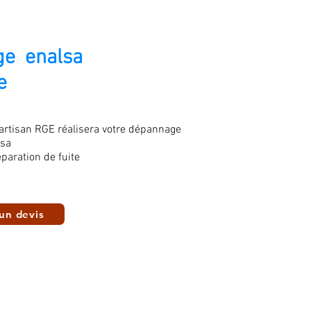
e enalsa
e
 artisan RGE réalisera votre dépannage
lsa
paration de fuite
un devis