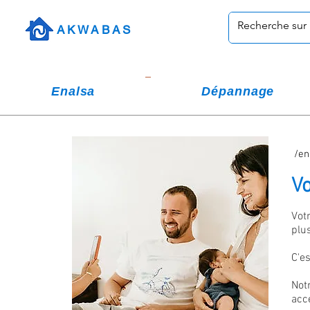
AKWABAS
Enalsa
Dépannage
/en
Vo
Vot
plu
C'e
Not
acc