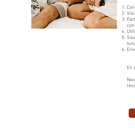
Con
Vis
Par
cons
Util
Sou
lun
Env
En 
Nou
res