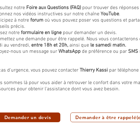
sultez notre
Foire aux Questions (FAQ)
pour trouver des réponses 
ionnez nos vidéos instructives sur notre chaîne
YouTube
.
ticipez à notre
forum
où vous pouvez poser vos questions et parta
eils précis.
isez notre
formulaire en ligne
pour demander un devis.
mettez une demande pour être rappelé. Nous vous contacterons da
di au vendredi,
entre 18h et 20h,
ainsi que
le samedi matin.
oyez-nous un message sur
WhatsApp
de préférence ou par
SMS
cas d'urgence, vous pouvez contacter
Thierry Kassi
par téléphone
s sommes là pour vous aider à retrouver le confort dans votre mai
sources pour obtenir l'assistance dont vous avez besoin.
Demander un devis
Demander à être rappelé(e