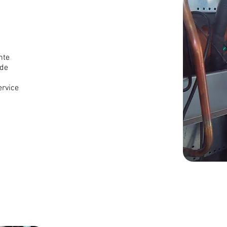
nte
 de
rvice