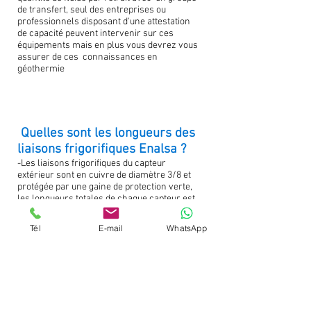
de transfert, seul des entreprises ou
professionnels disposant d'une attestation
de capacité peuvent intervenir sur ces
équipements mais en plus vous devrez vous
assurer de ces connaissances en
géothermie
Quelles sont les longueurs des
liaisons frigorifiques Enalsa ?
-Les liaisons frigorifiques du capteur
extérieur sont en cuivre de diamètre 3/8 et
protégée par une gaine de protection verte,
les longueurs totales de chaque capteur est
de 120 m intérieurs et 100 m extérieurs, la
longueur des tuyauteries étant adaptée à la
Tél
E-mail
WhatsApp
puissance nécessaire des pièces et du
logement.
Le savez-vous ? votre assurance
habitation peut prendre en