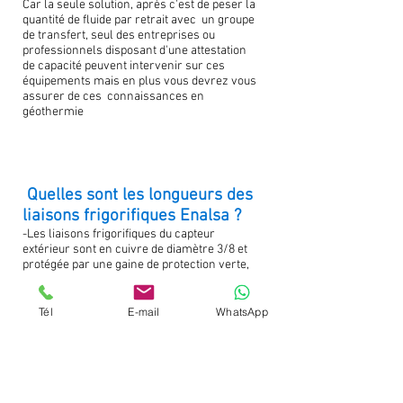
Car la seule solution, après c'est de peser la
quantité de fluide par retrait avec un groupe
de transfert, seul des entreprises ou
professionnels disposant d'une attestation
de capacité peuvent intervenir sur ces
équipements mais en plus vous devrez vous
assurer de ces connaissances en
géothermie
Quelles sont les longueurs des
liaisons frigorifiques Enalsa ?
-Les liaisons frigorifiques du capteur
extérieur sont en cuivre de diamètre 3/8 et
protégée par une gaine de protection verte,
les longueurs totales de chaque capteur est
de 120 m intérieurs et 100 m extérieurs, la
longueur des tuyauteries étant adaptée à la
Tél
E-mail
WhatsApp
puissance nécessaire des pièces et du
logement.
Le savez-vous ? votre assurance