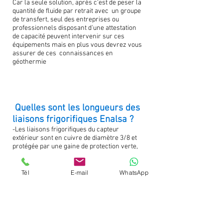
Car la seule solution, après c'est de peser la
quantité de fluide par retrait avec un groupe
de transfert, seul des entreprises ou
professionnels disposant d'une attestation
de capacité peuvent intervenir sur ces
équipements mais en plus vous devrez vous
assurer de ces connaissances en
géothermie
Quelles sont les longueurs des
liaisons frigorifiques Enalsa ?
-Les liaisons frigorifiques du capteur
extérieur sont en cuivre de diamètre 3/8 et
protégée par une gaine de protection verte,
les longueurs totales de chaque capteur est
de 120 m intérieurs et 100 m extérieurs, la
longueur des tuyauteries étant adaptée à la
Tél
E-mail
WhatsApp
puissance nécessaire des pièces et du
logement.
Le savez-vous ? votre assurance