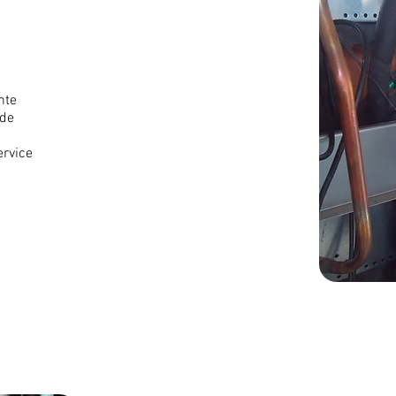
nte
 de
rvice