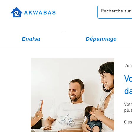
AKWABAS
Enalsa
Dépannage
/en
Vo
da
Vot
plu
C'e