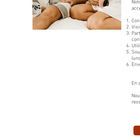
Not
acc
Con
Vis
Par
cons
Util
Sou
lun
Env
En 
Nou
res