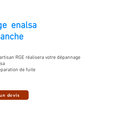
e enalsa
Manche
 artisan RGE réalisera votre dépannage
lsa
paration de fuite
un devis