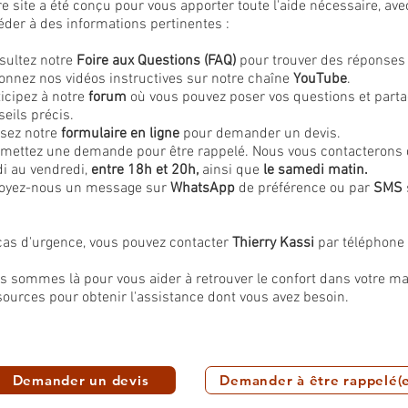
re site a été conçu pour vous apporter toute l'aide nécessaire,
éder à des informations pertinentes :
sultez notre
Foire aux Questions (FAQ)
pour trouver des réponses 
ionnez nos vidéos instructives sur notre chaîne
YouTube
.
ticipez à notre
forum
où vous pouvez poser vos questions et parta
eils précis.
isez notre
formulaire en ligne
pour demander un devis.
mettez une demande pour être rappelé. Nous vous contacterons da
di au vendredi,
entre 18h et 20h,
ainsi que
le samedi matin.
oyez-nous un message sur
WhatsApp
de préférence ou par
SMS
cas d'urgence, vous pouvez contacter
Thierry Kassi
par téléphone
s sommes là pour vous aider à retrouver le confort dans votre mai
sources pour obtenir l'assistance dont vous avez besoin.
Demander un devis
Demander à être rappelé(e