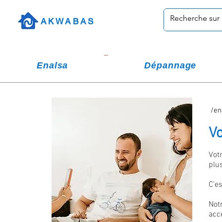
AKWABAS
Enalsa
Dépannage
/en
Vo
Vot
plu
C'e
Not
acc