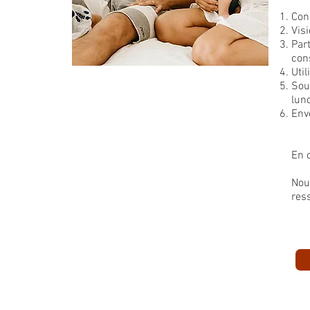
Con
Vis
Par
cons
Util
Sou
lun
Env
En 
Nou
res