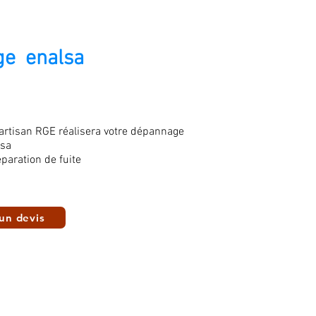
e enalsa
 artisan RGE réalisera votre dépannage
lsa
paration de fuite
un devis