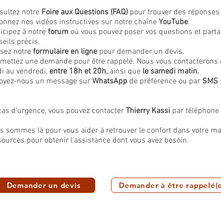
sultez notre
Foire aux Questions (FAQ)
pour trouver des réponses 
ionnez nos vidéos instructives sur notre chaîne
YouTube
.
ticipez à notre
forum
où vous pouvez poser vos questions et parta
eils précis.
isez notre
formulaire en ligne
pour demander un devis.
mettez une demande pour être rappelé. Nous vous contacterons da
di au vendredi,
entre 18h et 20h,
ainsi que
le samedi matin.
oyez-nous un message sur
WhatsApp
de préférence ou par
SMS
cas d'urgence, vous pouvez contacter
Thierry Kassi
par téléphone
s sommes là pour vous aider à retrouver le confort dans votre mai
sources pour obtenir l'assistance dont vous avez besoin.
Demander un devis
Demander à être rappelé(e