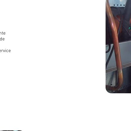
nte
 de
rvice