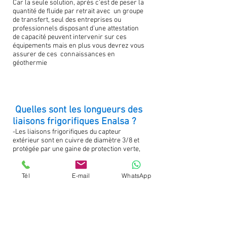
Car la seule solution, après c'est de peser la
quantité de fluide par retrait avec un groupe
de transfert, seul des entreprises ou
professionnels disposant d'une attestation
de capacité peuvent intervenir sur ces
équipements mais en plus vous devrez vous
assurer de ces connaissances en
géothermie
Quelles sont les longueurs des
liaisons frigorifiques Enalsa ?
-Les liaisons frigorifiques du capteur
extérieur sont en cuivre de diamètre 3/8 et
protégée par une gaine de protection verte,
les longueurs totales de chaque capteur est
de 120 m intérieurs et 100 m extérieurs, la
longueur des tuyauteries étant adaptée à la
Tél
E-mail
WhatsApp
puissance nécessaire des pièces et du
logement.
Le savez-vous ? votre assurance