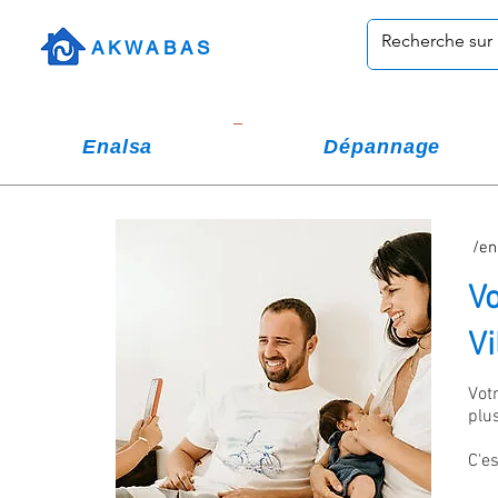
AKWABAS
Enalsa
Dépannage
/en
Vo
Vi
Vot
plu
C'e