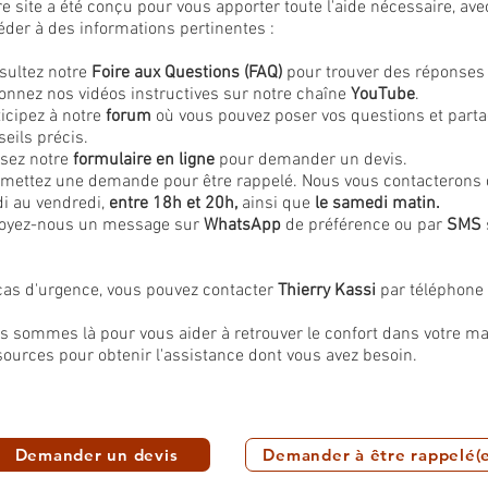
re site a été conçu pour vous apporter toute l'aide nécessaire,
éder à des informations pertinentes :
sultez notre
Foire aux Questions (FAQ)
pour trouver des réponses 
ionnez nos vidéos instructives sur notre chaîne
YouTube
.
ticipez à notre
forum
où vous pouvez poser vos questions et parta
eils précis.
isez notre
formulaire en ligne
pour demander un devis.
mettez une demande pour être rappelé. Nous vous contacterons da
di au vendredi,
entre 18h et 20h,
ainsi que
le samedi matin.
oyez-nous un message sur
WhatsApp
de préférence ou par
SMS
cas d'urgence, vous pouvez contacter
Thierry Kassi
par téléphone
s sommes là pour vous aider à retrouver le confort dans votre mai
sources pour obtenir l'assistance dont vous avez besoin.
Demander un devis
Demander à être rappelé(e