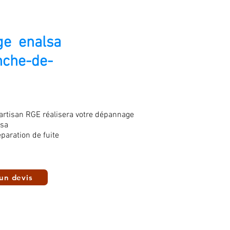
e enalsa
anche-de-
 artisan RGE réalisera votre dépannage
lsa
paration de fuite
un devis