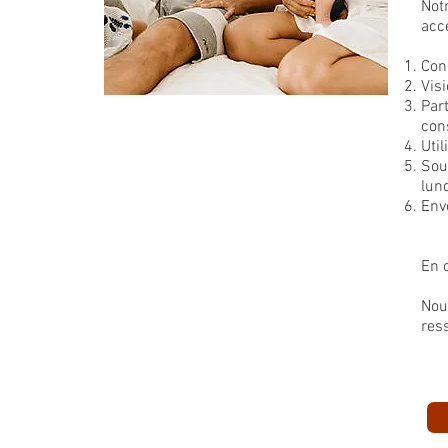
Not
acc
Con
Vis
Par
cons
Util
Sou
lun
Env
En 
Nou
res