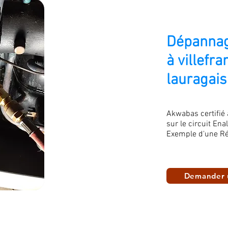
Dépannag
à villefr
lauragais
Akwabas certifié
sur le circuit Ena
Exemple d'une Ré
Demander 