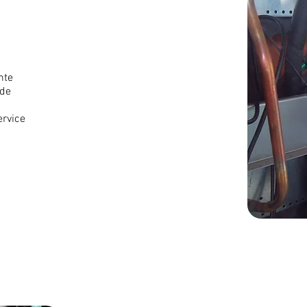
nte
 de
rvice