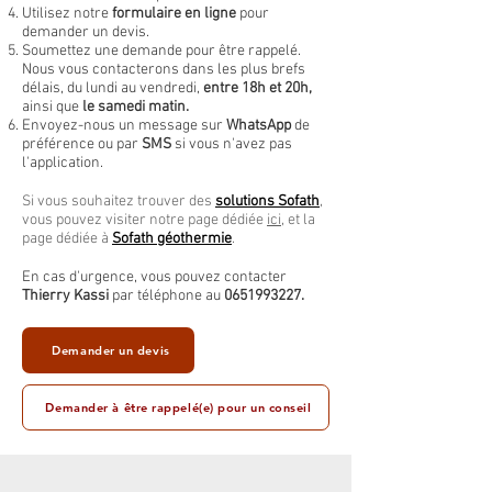
Utilisez notre
formulaire en ligne
pour
demander un devis.
Soumettez une demande pour être rappelé.
Nous vous contacterons dans les plus brefs
délais, du lundi au vendredi,
entre 18h et 20h,
ainsi que
le samedi matin.
Envoyez-nous un message sur
WhatsApp
de
préférence ou par
SMS
si vous n'avez pas
l'application.
Si vous souhaitez trouver des
solutions Sofath
,
vous pouvez visiter notre page dédiée
ici
, et la
page dédiée à
Sofath géothermie
.
En cas d'urgence, vous pouvez contacter
Thierry Kassi
par téléphone au
0651993227
.
Demander un devis
Demander à être rappelé(e) pour un conseil