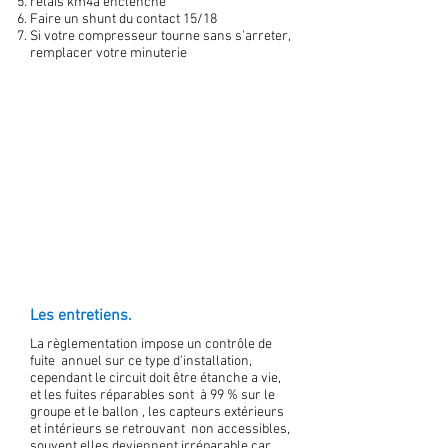
relais km4a enclenché
Faire un shunt du contact 15/18
Si votre compresseur tourne sans s'arreter,
remplacer votre minuterie
Les entretiens.
La règlementation impose un contrôle de
fuite annuel sur ce type d'installation,
cependant le circuit doit être étanche a vie,
et les fuites réparables sont à 99 % sur le
groupe et le ballon , les capteurs extérieurs
et intérieurs se retrouvant non accessibles,
souvent elles deviennent irréparable car