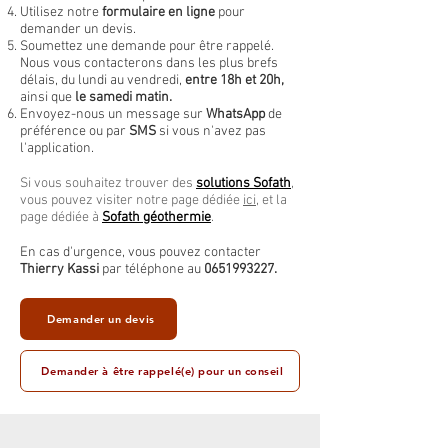
Utilisez notre
formulaire en ligne
pour
demander un devis.
Soumettez une demande pour être rappelé.
Nous vous contacterons dans les plus brefs
délais, du lundi au vendredi,
entre 18h et 20h,
ainsi que
le samedi matin.
Envoyez-nous un message sur
WhatsApp
de
préférence ou par
SMS
si vous n'avez pas
l'application.
Si vous souhaitez trouver des
solutions Sofath
,
vous pouvez visiter notre page dédiée
ici
, et la
page dédiée à
Sofath géothermie
.
En cas d'urgence, vous pouvez contacter
Thierry Kassi
par téléphone au
0651993227
.
Demander un devis
Demander à être rappelé(e) pour un conseil