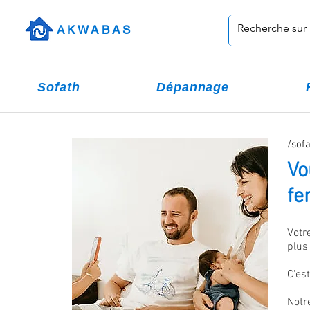
AKWABAS
Sofath
Dépannage
/sofa
Vo
fe
Votr
plus
C'es
Notr