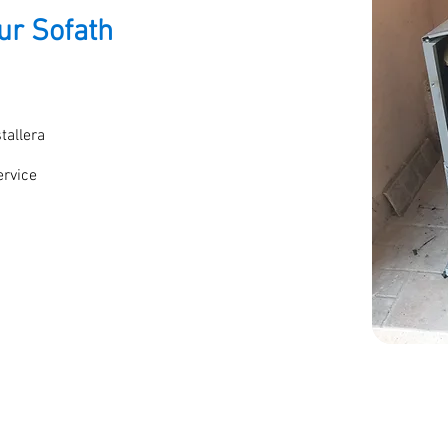
r Sofath
tallera
rvice