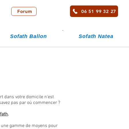
06 51 99 32 27
Forum
Sofath Ballon
Sofath Natea
t dans votre domicile n'est
 savez pas par où commencer ?
fath
.
avec une gamme de moyens pour