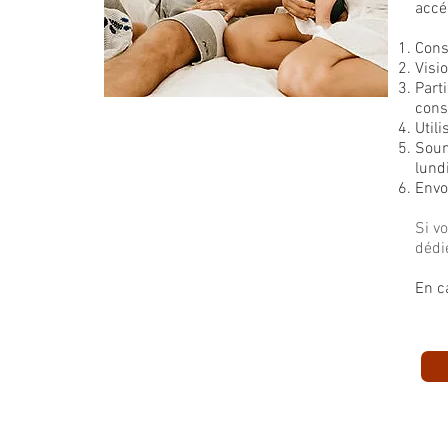
accé
Cons
Visi
Part
cons
Util
Soum
lund
Envo
Si v
dédi
En c