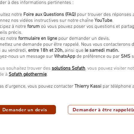
der à des informations pertinentes :
ultez notre
Foire aux Questions (FAQ)
pour trouver des réponses 
onnez nos vidéos instructives sur notre chaîne
YouTube
.
icipez à notre
forum
où vous pouvez poser vos questions et partag
eils précis.
isez notre
formulaire en ligne
pour demander un devis.
ettez une demande pour être rappelé. Nous vous contacterons da
i au vendredi,
entre 18h et 20h,
ainsi que
le samedi matin.
yez-nous un message sur
WhatsApp
de préférence ou par
SMS
s
ous souhaitez trouver des
solutions Sofath
, vous pouvez visiter no
ée à
Sofath géothermie
.
as d'urgence, vous pouvez contacter
Thierry Kassi
par téléphone 
Demander un devis
Demander à être rappelé(e