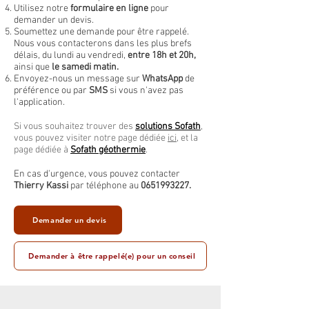
Utilisez notre
formulaire en ligne
pour
demander un devis.
Soumettez une demande pour être rappelé.
Nous vous contacterons dans les plus brefs
délais, du lundi au vendredi,
entre 18h et 20h,
ainsi que
le samedi matin.
Envoyez-nous un message sur
WhatsApp
de
préférence ou par
SMS
si vous n'avez pas
l'application.
Si vous souhaitez trouver des
solutions Sofath
,
vous pouvez visiter notre page dédiée
ici
, et la
page dédiée à
Sofath géothermie
.
En cas d'urgence, vous pouvez contacter
Thierry Kassi
par téléphone au
0651993227
.
Demander un devis
Demander à être rappelé(e) pour un conseil