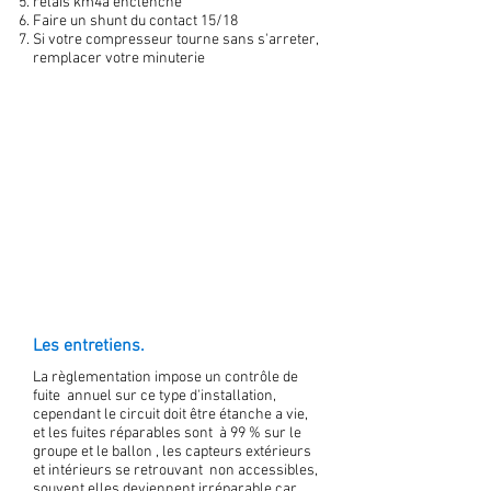
relais km4a enclenché
Faire un shunt du contact 15/18
Si votre compresseur tourne sans s'arreter,
remplacer votre minuterie
Les entretiens.
La règlementation impose un contrôle de
fuite annuel sur ce type d'installation,
cependant le circuit doit être étanche a vie,
et les fuites réparables sont à 99 % sur le
groupe et le ballon , les capteurs extérieurs
et intérieurs se retrouvant non accessibles,
souvent elles deviennent irréparable car