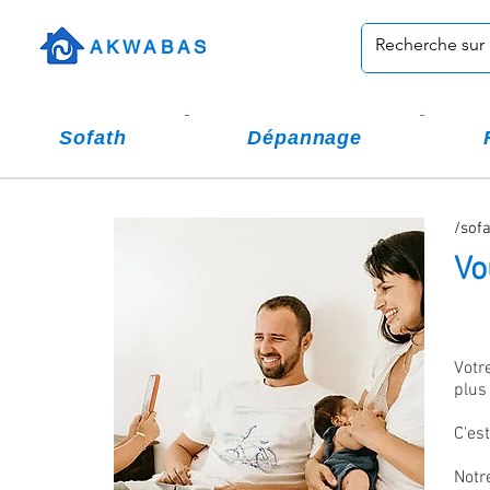
AKWABAS
Sofath
Dépannage
/sofa
Vo
Votr
plus
C'es
Notr