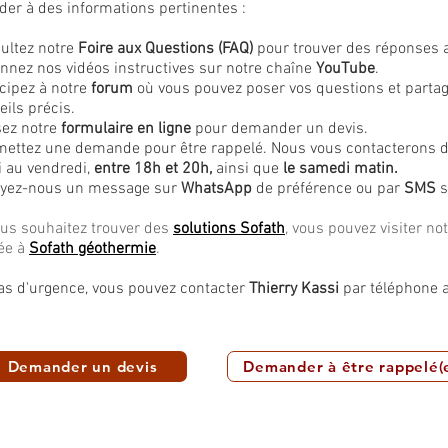
der à des informations pertinentes :
ultez notre
Foire aux Questions (FAQ)
pour trouver des réponses 
onnez nos vidéos instructives sur notre chaîne
YouTube
.
icipez à notre
forum
où vous pouvez poser vos questions et partag
eils précis.
isez notre
formulaire en ligne
pour demander un devis.
ettez une demande pour être rappelé. Nous vous contacterons da
i au vendredi,
entre 18h et 20h,
ainsi que
le samedi matin.
yez-nous un message sur
WhatsApp
de préférence ou par
SMS
s
ous souhaitez trouver des
solutions Sofath
, vous pouvez visiter no
ée à
Sofath géothermie
.
as d'urgence, vous pouvez contacter
Thierry Kassi
par téléphone 
Demander un devis
Demander à être rappelé(e