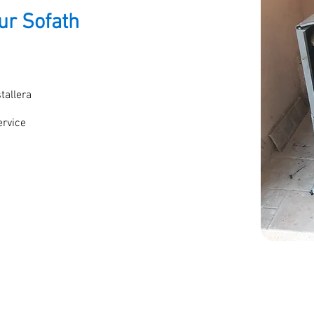
r Sofath
tallera
rvice