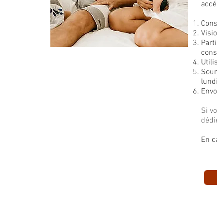
accé
Cons
Visi
Part
cons
Util
Soum
lund
Envo
Si v
dédi
En c