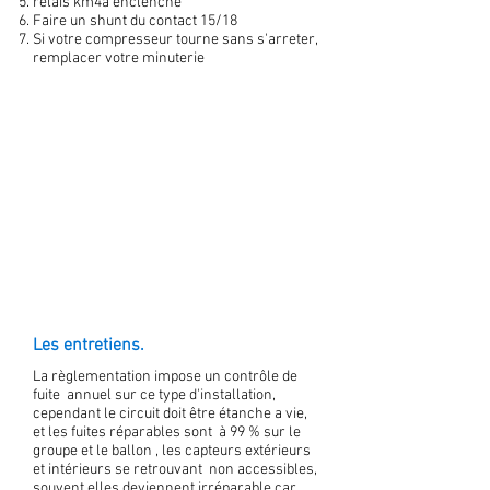
relais km4a enclenché
Faire un shunt du contact 15/18
Si votre compresseur tourne sans s'arreter,
remplacer votre minuterie
Les entretiens.
La règlementation impose un contrôle de
fuite annuel sur ce type d'installation,
cependant le circuit doit être étanche a vie,
et les fuites réparables sont à 99 % sur le
groupe et le ballon , les capteurs extérieurs
et intérieurs se retrouvant non accessibles,
souvent elles deviennent irréparable car