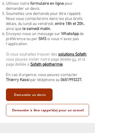
Utilisez notre
formulaire en ligne
pour
demander un devis.
Soumettez une demande pour être rappelé.
Nous vous contacterons dans les plus brefs
délais, du lundi au vendredi,
entre 18h et 20h,
ainsi que
le samedi matin.
Envoyez-nous un message sur
WhatsApp
de
préférence ou par
SMS
si vous n'avez pas
l'application.
Si vous souhaitez trouver des
solutions Sofath
,
vous pouvez visiter notre page dédiée
ici
, et la
page dédiée à
Sofath géothermie
.
En cas d'urgence, vous pouvez contacter
Thierry Kassi
par téléphone au
0651993227
.
Demander un devis
Demander à être rappelé(e) pour un conseil